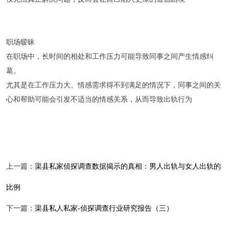
职场暧昧
在职场中，长时间的相处和工作压力可能导致同事之间产生情感纠
葛。
尤其是在工作压力大、情感需求得不到满足的情况下，同事之间的关
心和帮助可能会引发不适当的情感关系，从而导致出轨行为‌
上一篇：
渠县私家侦探调查数据揭示的真相：男人出轨与女人出轨的
比例
下一篇：
渠县私人私家-侦探调查行业研究报告（三）