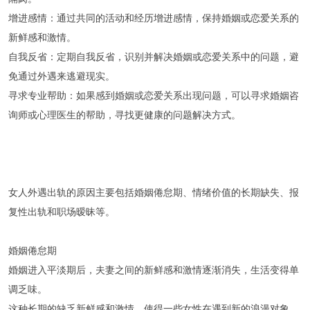
‌增进感情‌：通过共同的活动和经历增进感情，保持婚姻或恋爱关系的
新鲜感和激情。
‌自我反省‌：定期自我反省，识别并解决婚姻或恋爱关系中的问题，避
免通过外遇来逃避现实。
‌寻求专业帮助‌：如果感到婚姻或恋爱关系出现问题，可以寻求婚姻咨
询师或心理医生的帮助，寻找更健康的问题解决方式。
女人外遇出轨的原因主要包括婚姻倦怠期、情绪价值的长期缺失、报
复性出轨和职场暧昧等。‌
婚姻倦怠期
婚姻进入平淡期后，夫妻之间的新鲜感和激情逐渐消失，生活变得单
调乏味。
这种长期的缺乏新鲜感和激情，使得一些女性在遇到新的浪漫对象