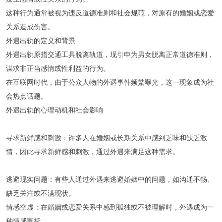
这种行为通常被视为违反道德准则和社会规范，对原有的婚姻或恋爱
关系造成伤害。
外遇出轨的定义和背景
外遇出轨原指交通工具脱离轨道，现引申为男女脱离正常道德准则，
谋求非正当感情或性利益的行为‌。
在互联网时代，由于公众人物的外遇事件频繁曝光，这一现象成为社
会热点话题。
外遇出轨的心理动机和社会影响
‌寻求新鲜感和刺激‌：许多人在婚姻或长期关系中感到乏味和缺乏激
情，因此寻求新鲜感和刺激，通过外遇来满足这种需求‌。
逃避现实问题‌：有些人通过外遇来逃避婚姻中的问题，如沟通不畅、
缺乏关注或不满现状‌。
‌情感空虚‌：在婚姻或恋爱关系中感到孤独或不被理解时，外遇成为一
种情感寄托‌。